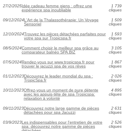
27/2/2025
Idée cadeau femme giens : offrez une
1 739
expérience spa inoubliable
cliques
09/12/2024
L'Art de la Thalassothérapie: Un Voyage
1 509
Sensoriel
cliques
12/10/2024
Trouvez les pièces détachées parfaites pour
1 593
votre spa sur Tropicspa.fr
cliques
08/5/2024
Comment choisir le meilleur spa grâce au
3 105
comparateur balnéo SPA.BIZ
cliques
07/5/2024
Rendez-vous sur www.tropicspa.fr pour
1 867
trouver le jacuzzi spa de vos rêves
cliques
01/12/2023
Découvrez le leader mondial du spa :
2 026
TropicSpa.fr
cliques
10/11/2023
Offrez-vous un moment de pure détente
4 895
avec les appuis-tête de spa Tropicspa:
cliques
relaxation à volonté
09/11/2023
Découvrez notre large gamme de pièces
2 631
détachées pour spa Jacuzzi
cliques
03/9/2023
Les indispensables pour l'entretien de votre
2 526
spa: découvrez notre gamme de pièces
cliques
détachées