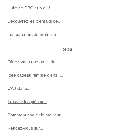
Huile de CBG : un allié...
Découvrez les bienfaits de...
Les parcours de motricité...
Spa
Offrez-vous une oasis de...
Idée cadeau femme giens :...
L'Art de la...
Trouvez les pièces...
Comment choisir le meilleur...
Rendez-vous sur...