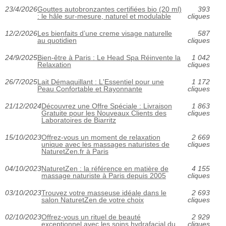
23/4/2026
Gouttes autobronzantes certifiées bio (20 ml)
393
: le hâle sur-mesure, naturel et modulable
cliques
12/2/2026
Les bienfaits d’une creme visage naturelle
587
au quotidien
cliques
24/9/2025
Bien-être à Paris : Le Head Spa Réinvente la
1 042
Relaxation
cliques
26/7/2025
Lait Démaquillant : L'Essentiel pour une
1 172
Peau Confortable et Rayonnante
cliques
21/12/2024
Découvrez une Offre Spéciale : Livraison
1 863
Gratuite pour les Nouveaux Clients des
cliques
Laboratoires de Biarritz
15/10/2023
Offrez-vous un moment de relaxation
2 669
unique avec les massages naturistes de
cliques
NaturetZen.fr à Paris
04/10/2023
NaturetZen : la référence en matière de
4 155
massage naturiste à Paris depuis 2005
cliques
03/10/2023
Trouvez votre masseuse idéale dans le
2 693
salon NaturetZen de votre choix
cliques
02/10/2023
Offrez-vous un rituel de beauté
2 929
exceptionnel avec les soins hydrafacial du
cliques