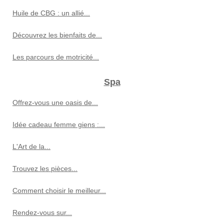
Huile de CBG : un allié...
Découvrez les bienfaits de...
Les parcours de motricité...
Spa
Offrez-vous une oasis de...
Idée cadeau femme giens :...
L'Art de la...
Trouvez les pièces...
Comment choisir le meilleur...
Rendez-vous sur...