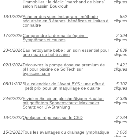
l’immobilier : le déclic “marchand de biens”
cliques
selon Nassim Boukrouh
18/1/2026
Acheter des vues Instagram : méthode
852
sécurisée en 3 étapes, bénéfices et limites à
cliques
connaître
17/3/2025
Comprendre la dermatite équine :
2 394
Symptômes et causes
cliques
23/4/2024
Eau nettoyante bébé : un soin essentiel pour
2 639
une peau de bébé saine
cliques
02/1/2024
Découvrez la pompe doseuse premium de
3 421
pH pour piscine de So'Tech sur
cliques
bypiscine.com
08/11/2023
Le calendrier de l'Avent BYS : une offre à
5 302
petit prix pour un maquillage de qualité
cliques
24/6/2023
Erzielen Sie einen gleichmäßigen Hautton
3 336
mit getöntem Sonnenschutz: Maximaler
cliques
Schutz vor UV-Strahlung
18/4/2023
Quelques réponses sur le CBD
3 234
cliques
15/3/2023
Tous les avantages du drainage lymphatique
3 060
cliques