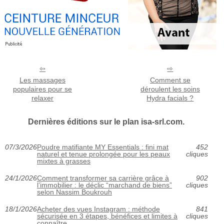
Les massages
Comment se
populaires pour se
déroulent les soins
relaxer
Hydra facials ?
Dernières éditions sur le plan isa-srl.com.
07/3/2026
Poudre matifiante MY Essentials : fini mat
452
naturel et tenue prolongée pour les peaux
cliques
mixtes à grasses
24/1/2026
Comment transformer sa carrière grâce à
902
l’immobilier : le déclic “marchand de biens”
cliques
selon Nassim Boukrouh
18/1/2026
Acheter des vues Instagram : méthode
841
sécurisée en 3 étapes, bénéfices et limites à
cliques
connaître