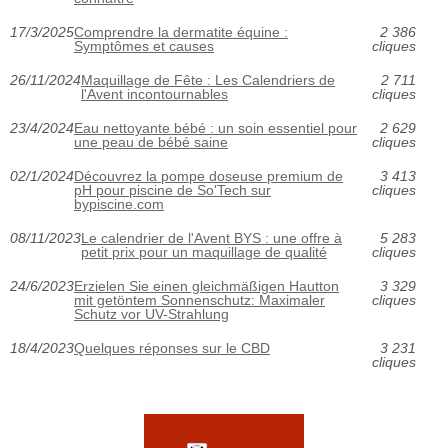
17/3/2025
Comprendre la dermatite équine :
2 386
Symptômes et causes
cliques
26/11/2024
Maquillage de Fête : Les Calendriers de
2 711
l'Avent incontournables
cliques
23/4/2024
Eau nettoyante bébé : un soin essentiel pour
2 629
une peau de bébé saine
cliques
02/1/2024
Découvrez la pompe doseuse premium de
3 413
pH pour piscine de So'Tech sur
cliques
bypiscine.com
08/11/2023
Le calendrier de l'Avent BYS : une offre à
5 283
petit prix pour un maquillage de qualité
cliques
24/6/2023
Erzielen Sie einen gleichmäßigen Hautton
3 329
mit getöntem Sonnenschutz: Maximaler
cliques
Schutz vor UV-Strahlung
18/4/2023
Quelques réponses sur le CBD
3 231
cliques