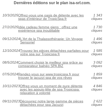
Dernières éditions sur le plan isa-srl.com.
10/3/2025
Offrez-vous une oasis de détente avec les
1 343
spas d’intérieur de TropicSpa.fr
cliques
27/2/2025
Idée cadeau femme giens : offrez une
1 730
expérience spa inoubliable
cliques
09/12/2024
L'Art de la Thalassothérapie: Un Voyage
1 496
Sensoriel
cliques
12/10/2024
Trouvez les pièces détachées parfaites pour
1 585
votre spa sur Tropicspa.fr
cliques
08/5/2024
Comment choisir le meilleur spa grâce au
3 092
comparateur balnéo SPA.BIZ
cliques
07/5/2024
Rendez-vous sur www.tropicspa.fr pour
1 859
trouver le jacuzzi spa de vos rêves
cliques
10/11/2023
Offrez-vous un moment de pure détente
4 846
avec les appuis-tête de spa Tropicspa:
cliques
relaxation à volonté
09/11/2023
Découvrez notre large gamme de pièces
2 622
détachées pour spa Jacuzzi
cliques